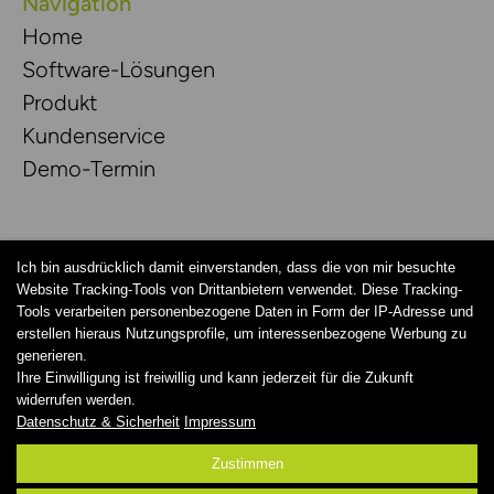
Navigation
Home
Software-Lösungen
Produkt
Kundenservice
Demo-Termin
Rechtliches
Ich bin ausdrücklich damit einverstanden, dass die von mir besuchte
AGB
Website Tracking-Tools von Drittanbietern verwendet. Diese Tracking-
Tools verarbeiten personenbezogene Daten in Form der IP-Adresse und
Datenschutz & Sicherheit
erstellen hieraus Nutzungsprofile, um interessenbezogene Werbung zu
AV-Vertrag
generieren.
Ihre Einwilligung ist freiwillig und kann jederzeit für die Zukunft
Impressum
widerrufen werden.
Datenschutz & Sicherheit
Impressum
Zustimmen